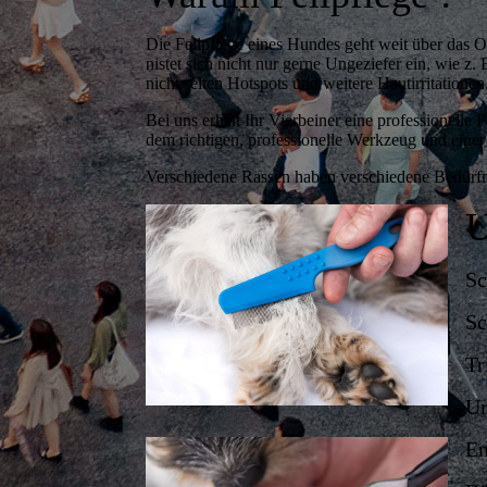
Die Fellpflege eines Hundes geht weit über das O
nistet sich nicht nur gerne Ungeziefer ein, wie z.
nicht selten Hotspots und weitere Hautirritationen
Bei uns erhält Ihr Vierbeiner eine professionelle
dem richtigen, professionelle Werkzeug und einer
Verschiedene Rassen haben verschiedene Bedürfni
U
Sc
Sc
T
Un
En