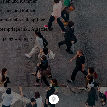
rsten und Kämmen
schen und Föhnen
ren- und Krallenpflege
otenpflege inkl. Ausscheren
elpengewöhnung