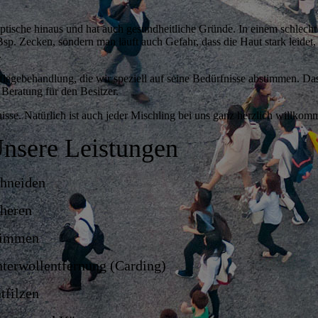
ptische hinaus und hat auch gesundheitliche Gründe. In einem schlecht 
 Bsp. Zecken, sondern man läuft auch Gefahr, dass die Haut stark leidet,
.
 Pflegebehandlung, die wir speziell auf seine Bedürfnisse abstimmen. D
 Beratung für den Besitzer.
sse. Natürlich ist auch jeder Mischling bei uns ganz herzlich willkom
nsere Leistungen
hneiden
heren
rimmen
terwollentfernung (Carding)
tfilzen