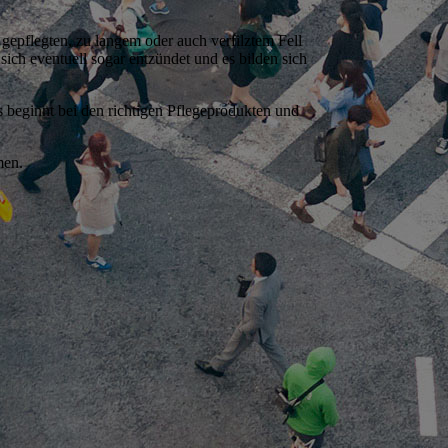
gepflegten, zu langem oder auch verfilztem Fell
 sich eventuell sogar entzündet und es bilden sich
as beginnt bei den richtigen Pflegeprodukten und
men.