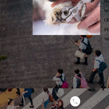
Bü
Wa
Oh
Pf
W